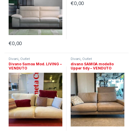
€
0,00
€
0,00
Divani
,
Outlet
Divani
,
Outlet
Divano Samoa Mod. LIVING –
divano SAMOA modello
VENDUTO
Upper tidy – VENDUTO