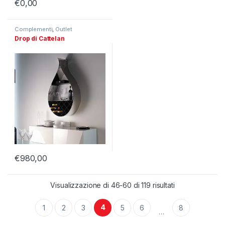
€
0,00
Complementi
,
Outlet
Drop di Cattelan
€
980,00
Visualizzazione di 46-60 di 119 risultati
4
1
2
3
5
6
8
…