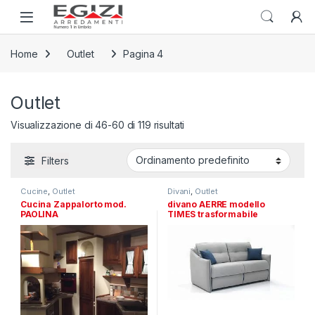
Skip to navigation
Skip to content
Open
Home
Outlet
Pagina 4
Outlet
Visualizzazione di 46-60 di 119 risultati
Filters
Cucine
,
Outlet
Divani
,
Outlet
Cucina Zappalorto mod.
divano AERRE modello
PAOLINA
TIMES trasformabile