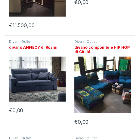
€
0,00
€
11.500,00
Divani
,
Outlet
Divani
,
Outlet
divano ANNECY di Rosini
divano componibile HIP HOP
di CALIA
€
0,00
€
0,00
Divani
,
Outlet
Divani
,
Outlet