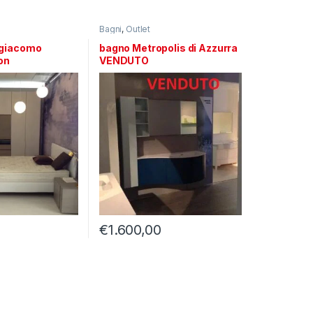
Bagni
,
Outlet
ngiacomo
bagno Metropolis di Azzurra
on
VENDUTO
€
1.600,00