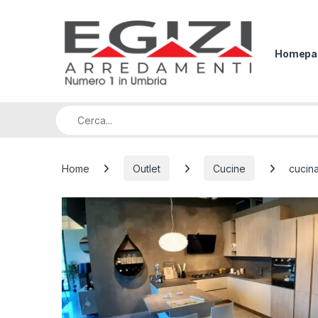
Skip to navigation
Skip to content
Homepa
Search for:
Home
Outlet
Cucine
cucin