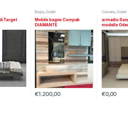
Bagni
,
Outlet
Camere
,
Outlet
di Target
Mobile bagno Compab
armadio Sa
DIAMANTE
modello Ode
€
1.200,00
€
0,00