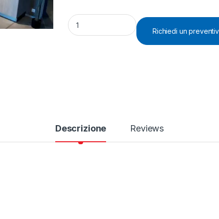
cucina INFINITY di STOSA - VENDUTA quant
Richiedi un preventi
Descrizione
Reviews