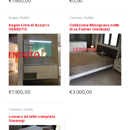
€
1.600,00
€
0,00
Bagni
,
Outlet
Camere
,
Outlet
bagno Lime di Azzurra
Collezione Melograno notte
VENDUTO
di Le Fablier (Venduta)
€
1.500,00
€
3.000,00
Camere
,
Outlet
camera da letto completa
Giessegi