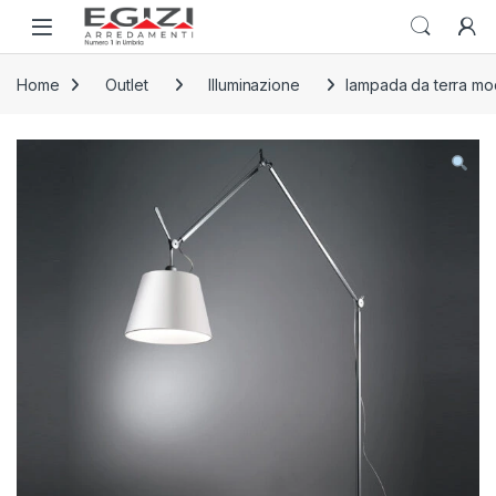
Skip to navigation
Skip to content
Open
Home
Outlet
Illuminazione
lampada da terra mo