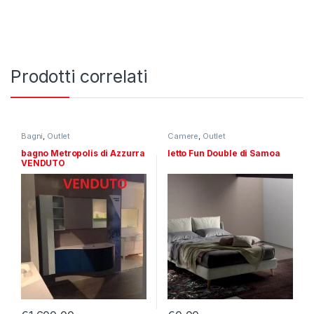
Prodotti correlati
Bagni
,
Outlet
Camere
,
Outlet
bagno Metropolis di Azzurra
letto Fun Double di Samoa
VENDUTO