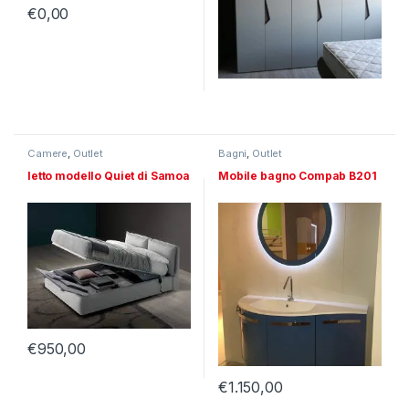
€
0,00
Camere
,
Outlet
Bagni
,
Outlet
letto modello Quiet di Samoa
Mobile bagno Compab B201
€
950,00
€
1.150,00