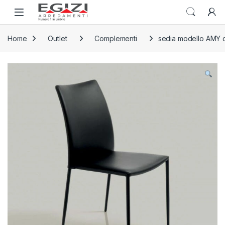
Skip to navigation
Skip to content
Open
Home
Outlet
Complementi
sedia modello AMY d