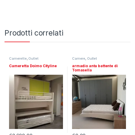
Prodotti correlati
Camerette
,
Outlet
Camere
,
Outlet
Cameretta Doimo Cityline
armadio anta battente di
Tomasella